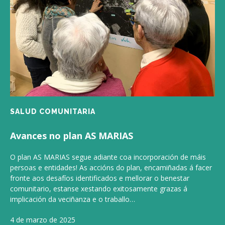
SALUD COMUNITARIA
Avances no plan AS MARIAS
O plan AS MARIAS segue adiante coa incorporación de máis
persoas e entidades! As accións do plan, encamiñadas á facer
fronte aos desafíos identificados e mellorar o benestar
comunitario, estanse xestando exitosamente grazas á
implicación da veciñanza e o traballo…
4 de marzo de 2025