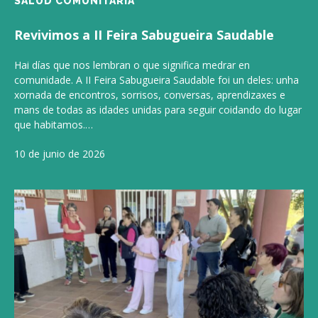
SALUD COMUNITARIA
Revivimos a II Feira Sabugueira Saudable
Hai días que nos lembran o que significa medrar en
comunidade. A II Feira Sabugueira Saudable foi un deles: unha
xornada de encontros, sorrisos, conversas, aprendizaxes e
mans de todas as idades unidas para seguir coidando do lugar
que habitamos.…
10 de junio de 2026